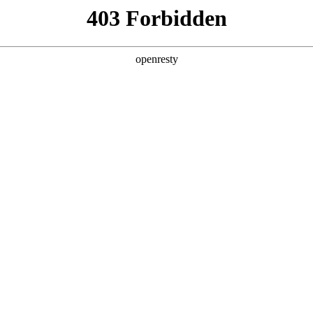
企业业务
个人业务
了解我们
投资者
城市公共服务
>
智能运维解决方案
EN
Global
新日 @ 北京建筑设计院
筑遇见科技赋能，会碰撞